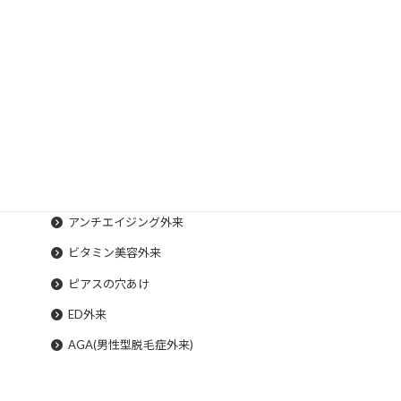
プラセンタ・ニンニク注射
高濃度ビタミンC点滴
アンチエイジング外来
ビタミン美容外来
ピアスの穴あけ
ED外来
AGA(男性型脱毛症外来)